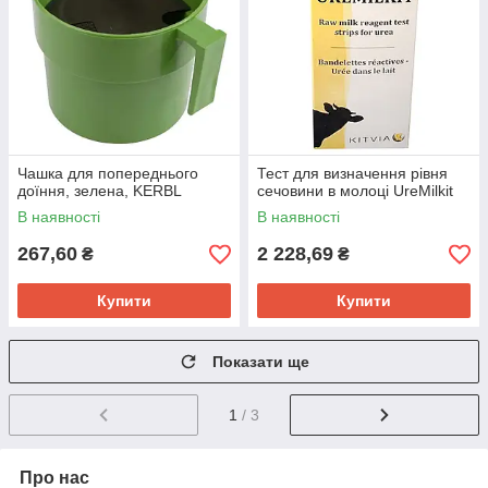
Чашка для попереднього
Тест для визначення рівня
доїння, зелена, KERBL
сечовини в молоці UreMilkit
В наявності
В наявності
267,60
2 228,69
₴
₴
Купити
Купити
Показати ще
1
/ 3
Про нас