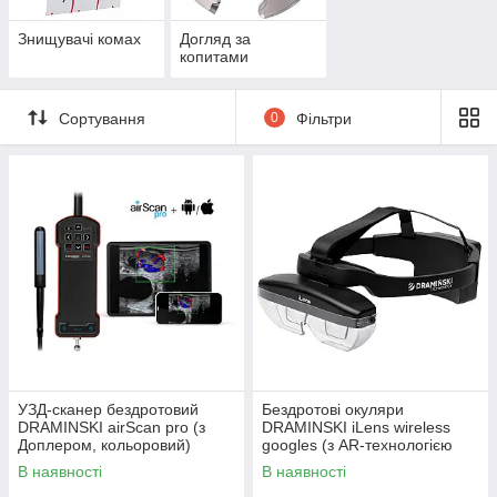
Знищувачі комах
Догляд за
копитами
Сортування
0
Фільтри
УЗД-сканер бездротовий
Бездротові окуляри
DRAMINSKI airScan pro (з
DRAMINSKI iLens wireless
Доплером, кольоровий)
googles (з AR-технологією
доповненої реальності)
В наявності
В наявності