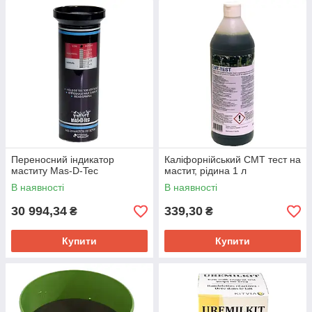
Переносний індикатор
Каліфорнійський CMT тест на
маститу Mas-D-Tec
мастит, рідина 1 л
В наявності
В наявності
30 994,34
339,30
₴
₴
Купити
Купити