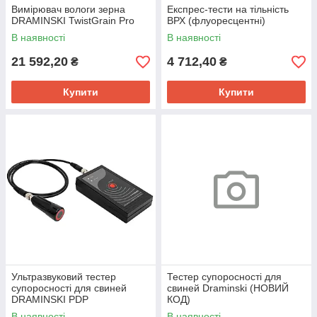
Вимірювач вологи зерна
Експрес-тести на тільність
DRAMINSKI TwistGrain Pro
ВРХ (флуоресцентні)
В наявності
В наявності
21 592,20
4 712,40
₴
₴
Купити
Купити
Ультразвуковий тестер
Тестер супоросності для
супоросності для свиней
свиней Draminski (НОВИЙ
DRAMINSKI PDP
КОД)
В наявності
В наявності