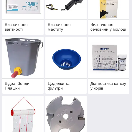
Визначення
Визначення
Визначення
вагітності
маститу
сечовини у молоці
Відра, Зонди,
Цедилки та
Діагностика кетозу
Пляшки
фільтри
у корів