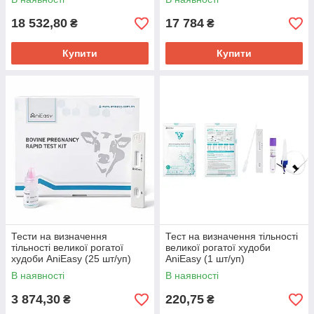
18 532,80
17 784
₴
₴
Купити
Купити
Тести на визначення
Тест на визначення тільності
тільності великої рогатої
великої рогатої худоби
худоби AniEasy (25 шт/уп)
AniEasy (1 шт/уп)
В наявності
В наявності
3 874,30
220,75
₴
₴