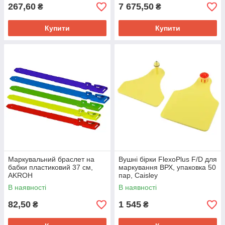
267,60
7 675,50
₴
₴
Купити
Купити
Маркувальний браслет на
Вушні бірки FlexoPlus F/D для
бабки пластиковий 37 см,
маркування ВРХ, упаковка 50
AKROH
пар, Caisley
В наявності
В наявності
82,50
1 545
₴
₴