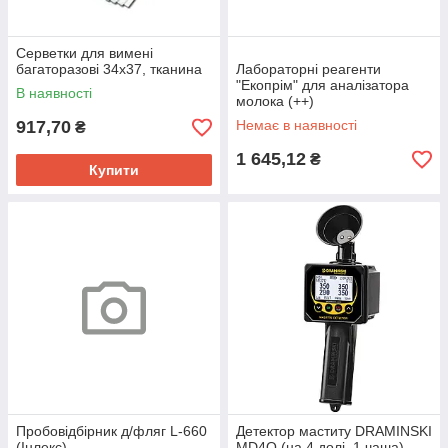
Серветки для вимені
багаторазові 34x37, тканина
Лабораторні реагенти
"Екопрім" для аналізатора
В наявності
молока (++)
917,70
Немає в наявності
₴
1 645,12
₴
Купити
Пробовідбірник д/фляг L-660
Детектор маститу DRAMINSKI
(Інлекс)
MD4Q (на 4 долі, 1 чаша)