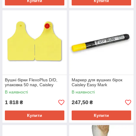
Купити
Купити
Вушні бірки FlexoPlus D/D,
Маркер для вушних бірок
упаковка 50 пар, Caisley
Caisley Easy Mark
В наявності
В наявності
1 818
247,50
₴
₴
Купити
Купити