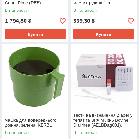
Count Plate (REB)
мастит, рідина 1 л
В наявності
В наявності
1 794,80
339,30
₴
₴
Купити
Купити
Тести на визначення діареї у
Чашка для попереднього
телят та ВРХ Multi-5 Bovine
доїння, зелена, KERBL
Diarrhea (AE1BDag001),
AniEasy
В наявності
В наявності