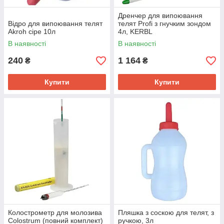
Дренчер для випоювання
Відро для випоювання телят
телят Profi з гнучким зондом
Akroh сіре 10л
4л, KERBL
В наявності
В наявності
240
1 164
₴
₴
Купити
Купити
Колострометр для молозива
Пляшка з соскою для телят, з
Colostrum (повний комплект)
ручкою, 3л