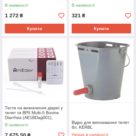
В наявності
В наявності
1 272
321
₴
₴
Купити
Купити
Тести на визначення діареї у
телят та ВРХ Multi-5 Bovine
Diarrhea (AE1BDag001),
AniEasy
Відро для випоювання телят
В наявності
8л, KERBL
7 675,50
Немає в наявності
₴