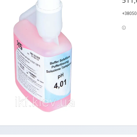
511,
+38050