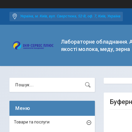
Україна, м. Київ, вул. Сверстюка, 52-В, оф. 7, Київ, Україна
Лабораторне обладнання. А
якості молока, меду, зерна
Буферні
Товари та послуги