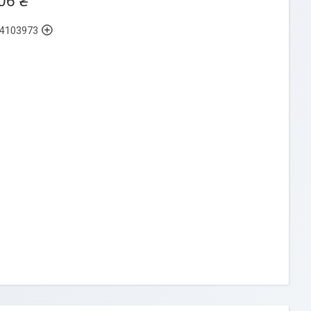
06 ₴
4103973