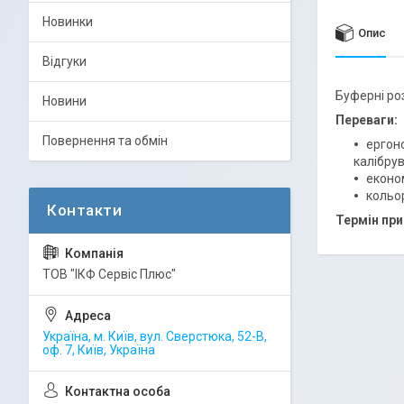
Новинки
Опис
Відгуки
Буферні роз
Новини
Переваги:
Повернення та обмін
ергон
калібру
еконо
кольор
Термін при
ТОВ "ІКФ Сервіс Плюс"
Україна, м. Київ, вул. Сверстюка, 52-В,
оф. 7, Київ, Україна