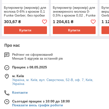
Бутирометр (жиромір) для
Бутирометр (жиромір) для
Бути
молока 0-6% з кроком 0,1
знежиреного молока 0-
верш
Funke Gerber, без пробки
0,5% з кроком 0,02 , Funke
Gerb
Gerber
303,67
1 204,61
1 1
₴
₴
Купити
Купити
Про нас
Рейтинг не сформований
Менше 5 відгуків за останній рік
Працює з 08.05.2025
м. Київ
Україна, м. Київ, вул. Сверстюка, 52-В, оф. 7, Київ,
Україна
Контакти
Сьогодні працює з 10:00 до 18:00
Показати весь графік роботи