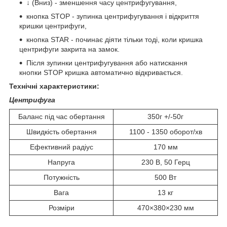
↓ (Вниз) - зменшення часу центрифугування,
кнопка STOP - зупинка центрифугування і відкриття
кришки центрифуги,
кнопка STAR - починає діяти тільки тоді, коли кришка
центрифуги закрита на замок.
Після зупинки центрифугування або натискання
кнопки STOP кришка автоматично відкривається.
Технічні характеристики:
Центрифуга
Баланс під час обертання
350г +/-50г
Швидкість обертання
1100 - 1350 оборот/хв
Ефективний радіус
170 мм
Напруга
230 В, 50 Герц
Потужність
500 Вт
Вага
13 кг
Розміри
470×380×230 мм