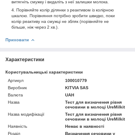
витягніть смужку і видаліть з неї залишки молока.
Порівняйте колір ділянки з реактивом із колірною
шкалою. Порівняння потрібно зробити швидко, поки
колір реактиву на смужці не збляк (порівняйте не
більше, ніж через 2 хв.).
Приховати
Характеристики
Користувальницькі характеристики
Артикул
100010779
Виробник
KITVIA SAS
Валюта
UAH
Назва
Тест для визначення рівня
сечовини в молоці UreMilkit
Назва модифікації
Тест для визначення рівня
сечовини в молоці UreMilkit
Наявність
Немає в наявності
Розділ
Визначення сечовини у