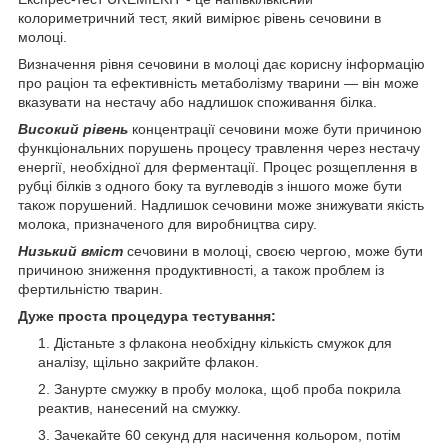
колориметричний тест, який вимірює рівень сечовини в
молоці.
Визначення рівня сечовини в молоці дає корисну інформацію
про раціон та ефективність метаболізму тварини — він може
вказувати на нестачу або надлишок споживання білка.
Високий рівень
концентрації сечовини може бути причиною
функціональних порушень процесу травлення через нестачу
енергії, необхідної для ферментації. Процес розщеплення в
рубці білків з одного боку та вуглеводів з іншого може бути
також порушений. Надлишок сечовини може знижувати якість
молока, призначеного для виробництва сиру.
Низький вміст
сечовини в молоці, своєю чергою, може бути
причиною зниження продуктивності, а також проблем із
фертильністю тварин.
Дуже проста процедура тестування:
Дістаньте з флакона необхідну кількість смужок для
аналізу, щільно закрийте флакон.
Занурте смужку в пробу молока, щоб проба покрила
реактив, нанесений на смужку.
Зачекайте 60 секунд для насичення кольором, потім