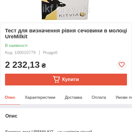
Тест для визначення рівня сечовини в молоці
UreMilkit
В наявності
Код: 100010779
Роздріб
2 232,13
₴
Купити
Опис
Характеристики
Доставка
Оплата
Умови п
Опис
Експрес-тест UREMILKIT - це напівкількісний