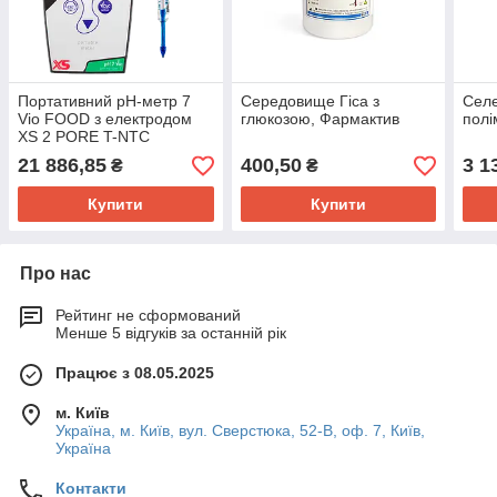
Портативний pH-метр 7
Середовище Гіса з
Селе
Vio FOOD з електродом
глюкозою, Фармактив
полі
XS 2 PORE T-NTC
21 886,85
400,50
3 1
₴
₴
Купити
Купити
Про нас
Рейтинг не сформований
Менше 5 відгуків за останній рік
Працює з 08.05.2025
м. Київ
Україна, м. Київ, вул. Сверстюка, 52-В, оф. 7, Київ,
Україна
Контакти