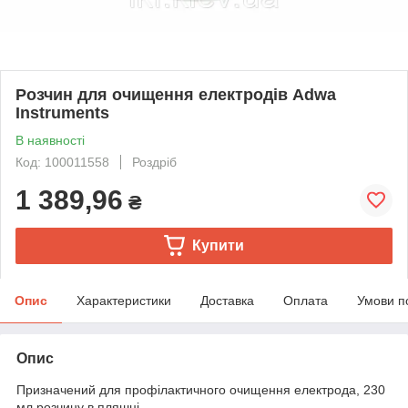
Розчин для очищення електродів Adwa
Instruments
В наявності
Код: 100011558
Роздріб
1 389,96
₴
Купити
Опис
Характеристики
Доставка
Оплата
Умови п
Опис
Призначений для профілактичного очищення електрода, 230
мл розчину в пляшці.