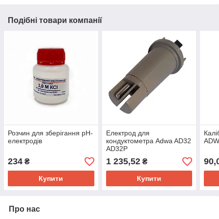
Подібні товари компанії
Розчин для зберігання рН-
Електрод для
Калі
електродів
кондуктометра Adwa AD32
ADWA
AD32P
234
1 235,52
90,
₴
₴
Купити
Купити
Про нас