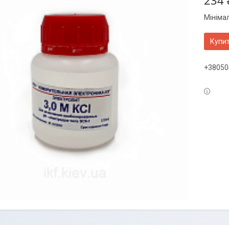
234 
Мініма
Купи
+38050