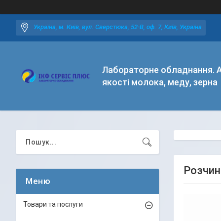
Україна, м. Київ, вул. Сверстюка, 52-В, оф. 7, Київ, Україна
Лабораторне обладнання. А
якості молока, меду, зерна
Розчин
Товари та послуги