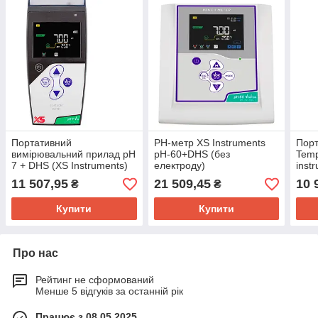
Портативний
РН-метр XS Instruments
Порт
вимірювальний прилад pH
pH-60+DHS (без
Temp
7 + DHS (XS Instruments)
електроду)
inst
(без електрода)
11 507,95
21 509,45
10 
₴
₴
Купити
Купити
Про нас
Рейтинг не сформований
Менше 5 відгуків за останній рік
Працює з 08.05.2025