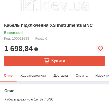
Кабель підключення XS Instruments BNC
В наявності
Код: 100011693
Роздріб
1 698,84
₴
Купити
Опис
Характеристики
Доставка
Оплата
Умови п
Опис
Кабель довжиною 1м S7 / BNC