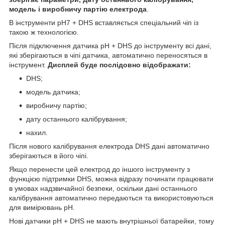
модель і виробничу партію електрода
.
В інструменти pH7 + DHS вставляється спеціальний чіп із
такою ж технологією.
Після підключення датчика pH + DHS до інструменту всі дані,
які зберігаються в чіпі датчика, автоматично переносяться в
інструмент.
Дисплей буде послідовно відображати:
DHS;
модель датчика;
виробничу партію;
дату останнього калібрування;
нахил.
Після нового калібрування електрода DHS дані автоматично
зберігаються в його чіпі.
Якщо перенести цей електрод до іншого інструменту з
функцією підтримки DHS, можна відразу починати працювати
в умовах надзвичайної безпеки, оскільки дані останнього
калібрування автоматично передаються та використовуються
для вимірювань pH.
Нові датчики pH + DHS не мають внутрішньої батарейки, тому