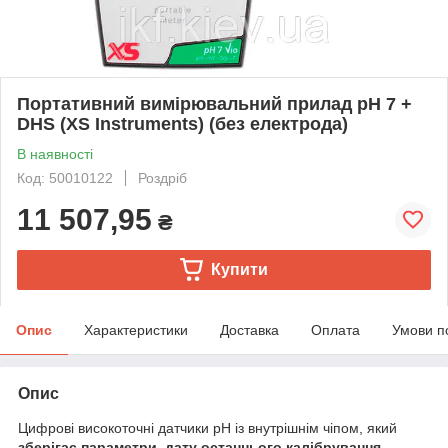
Портативний вимірювальний прилад pH 7 +
DHS (XS Instruments) (без електрода)
В наявності
Код: 50010122
Роздріб
11 507,95
₴
Купити
Опис
Характеристики
Доставка
Оплата
Умови п
Опис
Цифрові високоточні датчики pH із внутрішнім чіпом, який
зберігає параметри, дату останнього калібрування,