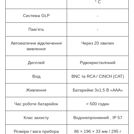
° C
Система GLP
-
Пам’ять
-
Автоматичне відключення
Через 20 хвилин
живлення
Дисплей
Рідкокристалічний
Вхід
BNC та RCA / CINCH (CAT)
Живлення
Батарейки 3x1,5 В «AAA»
Час роботи батарейок
> 500 годин
Клас захисту
Водонепроникний , IP 57
Розміри / вага прибора
86 × 196 × 33 мм / 295 г