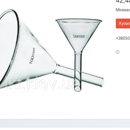
42,4
Мініма
Купи
+38050