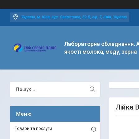
Україна, м. Київ, вул. Сверстюка, 52-В, оф. 7, Київ, Україна
Лабораторне обладнання. А
якості молока, меду, зерна
Лійка 
Товари та послуги