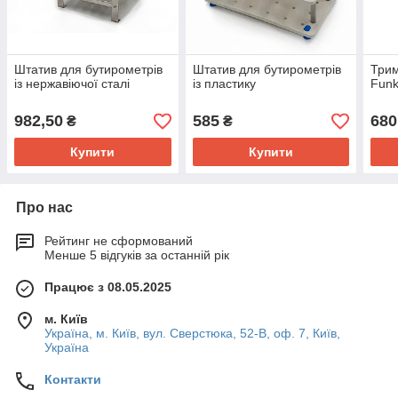
Штатив для бутирометрів
Штатив для бутирометрів
Трим
із нержавіючої сталі
із пластику
Funk
982,50
585
680
₴
₴
Купити
Купити
Про нас
Рейтинг не сформований
Менше 5 відгуків за останній рік
Працює з 08.05.2025
м. Київ
Україна, м. Київ, вул. Сверстюка, 52-В, оф. 7, Київ,
Україна
Контакти