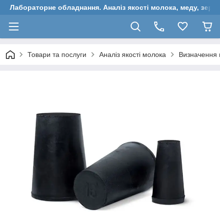
Лабораторне обладнання. Аналіз якості молока, меду, зерн
Товари та послуги
Аналіз якості молока
Визначення 