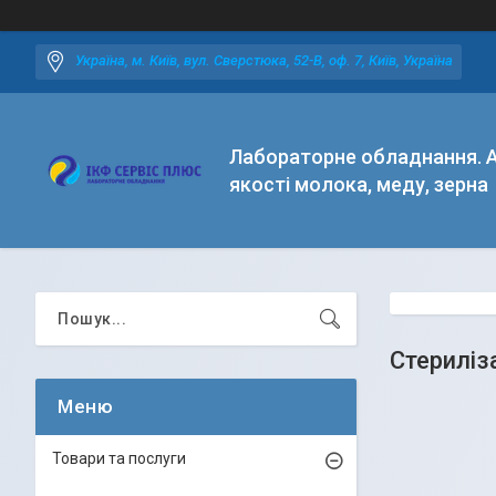
Україна, м. Київ, вул. Сверстюка, 52-В, оф. 7, Київ, Україна
Лабораторне обладнання. А
якості молока, меду, зерна
Стериліз
Товари та послуги