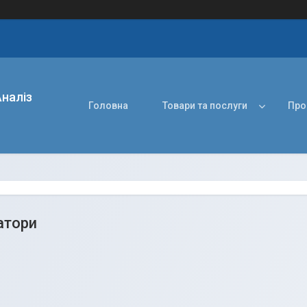
наліз
Головна
Товари та послуги
Про
атори