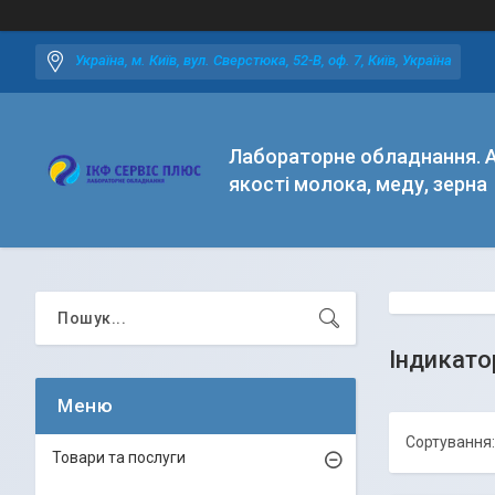
Україна, м. Київ, вул. Сверстюка, 52-В, оф. 7, Київ, Україна
Лабораторне обладнання. А
якості молока, меду, зерна
Індикато
Товари та послуги