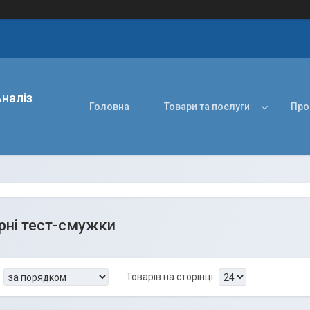
наліз
Головна
Товари та послуги
Про
рні тест-смужки