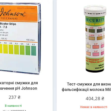
каторні смужки для
Тест-смужки для визн
начення pH Johnson
фальсифікації молока Milk
237 ₴
404,28 ₴
В наявності
Немає в наявності